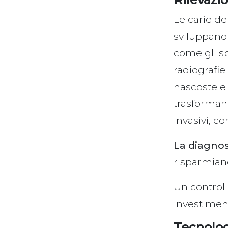
Le carie de
sviluppano 
come gli spa
radiografie
nascoste e 
trasformand
invasivi, c
La diagnos
risparmiand
Un controll
investiment
Tecnolog