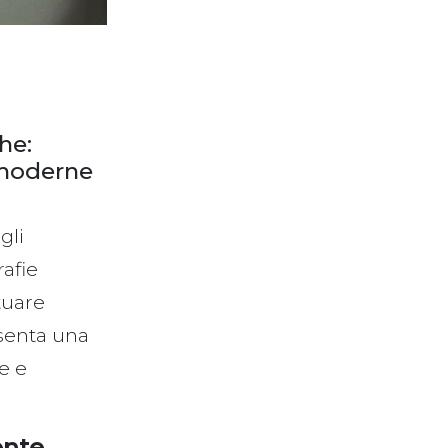
he:
 moderne
gli
rafie
tuare
esenta una
le e
ente