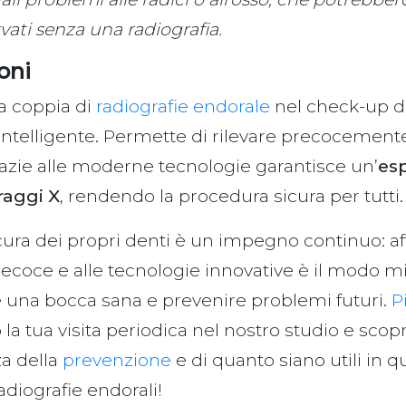
vati senza una radiografia.
oni
a coppia di
radiografie endorale
nel check-up d
intelligente. Permette di rilevare precocement
 grazie alle moderne tecnologie garantisce un’
es
raggi X
, rendendo la procedura sicura per tutti.
ura dei propri denti è un impegno continuo: aff
ecoce e alle tecnologie innovative è il modo mi
una bocca sana e prevenire problemi futuri.
P
 la tua visita periodica nel nostro studio e scopr
za della
prevenzione
e di quanto siano utili in q
adiografie endorali!