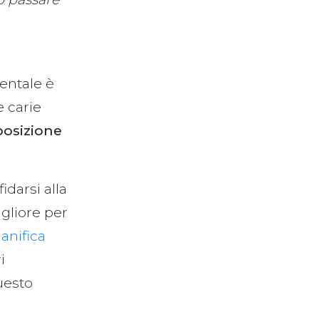
entale è
e carie
posizione
idarsi alla
gliore per
ianifica
i
uesto