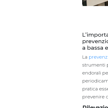
L’importa
prevenzi
a bassa 
La
prevenz
strumenti p
endorali p
periodicam
pratica ess
prevenire c
Rilevazi