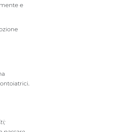
amente e
opzione
na
ntoiatrici.
ti;
ro passare