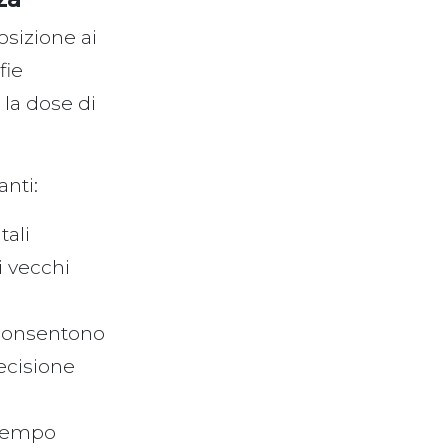
osizione ai
fie
la dose di
anti:
tali
i vecchi
i consentono
recisione
 tempo