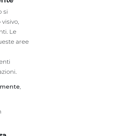
 si
visivo,
nti. Le
ueste aree
enti
azioni.
vamente
,
n
za