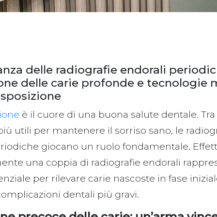
nza delle radiografie endorali periodic
one delle carie profonde e tecnologie
esposizione
ione
è il cuore di una buona salute dentale. Tra 
iù utili per mantenere il sorriso sano, le radiog
eriodiche giocano un ruolo fondamentale. Effet
ente una coppia di radiografie endorali rappr
enziale per rilevare carie nascoste in fase inizia
omplicazioni dentali più gravi.
one precoce delle carie: un’arma vinc