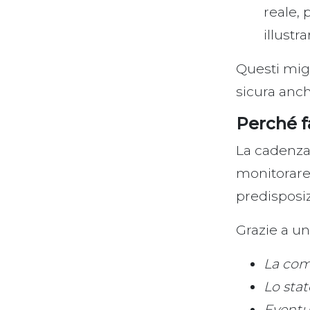
reale,
illustr
Questi mig
sicura anche
Perché f
La cadenza 
monitorare 
predisposiz
Grazie a un
La com
Lo stat
Eventua