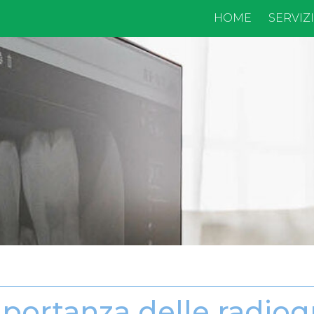
HOME
SERVIZ
portanza delle radiog