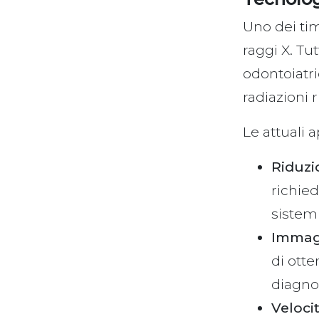
Uno dei tim
raggi X. Tut
odontoiatr
radiazioni r
Le attuali 
Riduzi
richied
sistemi
Immagi
di otte
diagno
Veloci